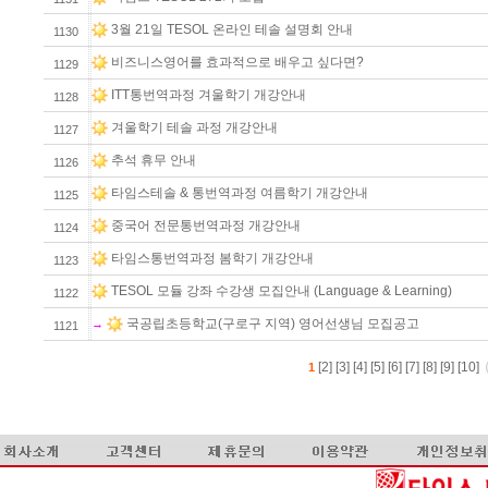
3월 21일 TESOL 온라인 테솔 설명회 안내
1130
비즈니스영어를 효과적으로 배우고 싶다면?
1129
ITT통번역과정 겨울학기 개강안내
1128
겨울학기 테솔 과정 개강안내
1127
추석 휴무 안내
1126
타임스테솔 & 통번역과정 여름학기 개강안내
1125
중국어 전문통번역과정 개강안내
1124
타임스통번역과정 봄학기 개강안내
1123
TESOL 모듈 강좌 수강생 모집안내 (Language & Learning)
1122
국공립초등학교(구로구 지역) 영어선생님 모집공고
→
1121
[2]
[3]
[4]
[5]
[6]
[7]
[8]
[9]
[10]
1