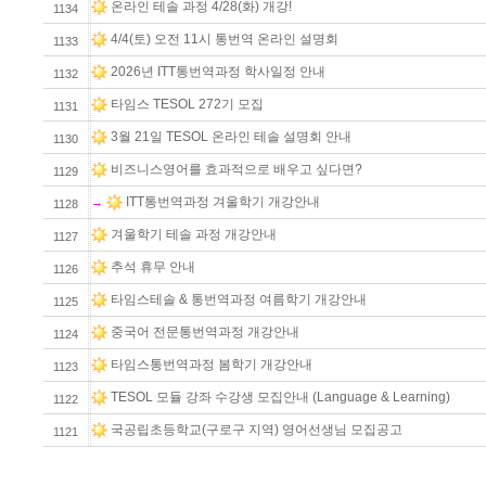
온라인 테솔 과정 4/28(화) 개강!
1134
4/4(토) 오전 11시 통번역 온라인 설명회
1133
2026년 ITT통번역과정 학사일정 안내
1132
타임스 TESOL 272기 모집
1131
3월 21일 TESOL 온라인 테솔 설명회 안내
1130
비즈니스영어를 효과적으로 배우고 싶다면?
1129
ITT통번역과정 겨울학기 개강안내
→
1128
겨울학기 테솔 과정 개강안내
1127
추석 휴무 안내
1126
타임스테솔 & 통번역과정 여름학기 개강안내
1125
중국어 전문통번역과정 개강안내
1124
타임스통번역과정 봄학기 개강안내
1123
TESOL 모듈 강좌 수강생 모집안내 (Language & Learning)
1122
국공립초등학교(구로구 지역) 영어선생님 모집공고
1121