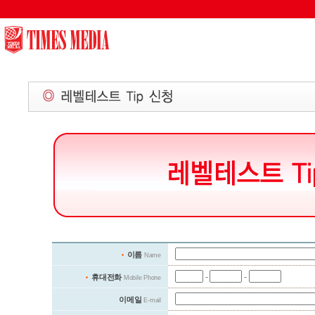
/skinc/forms_lt_tip.ic.php
이름
Name
-
-
휴대전화
Mobile Phone
이메일
E-mail